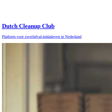
Dutch Cleanup Club
Platform voor zwerfafval-initiatieven in Nederland