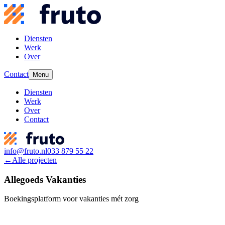
Diensten
Werk
Over
Contact
Menu
Diensten
Werk
Over
Contact
info@fruto.nl
033 879 55 22
←
Alle projecten
Allegoeds Vakanties
Boekingsplatform voor vakanties mét zorg